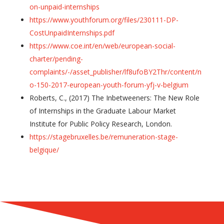
on-unpaid-internships
https://www.youthforum.org/files/230111-DP-
CostUnpaidInternships.pdf
https://www.coe.int/en/web/european-social-
charter/pending-
complaints/-/asset_publisher/lf8ufoBY2Thr/content/n
o-150-2017-european-youth-forum-yfj-v-belgium
Roberts, C., (2017) The Inbetweeners: The New Role
of Internships in the Graduate Labour Market
Institute for Public Policy Research, London.
https://stagebruxelles.be/remuneration-stage-
belgique/