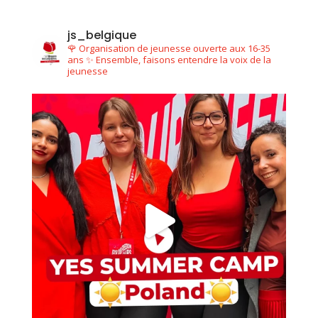
js_belgique
🌹 Organisation de jeunesse ouverte aux 16-35
ans
✨ Ensemble, faisons entendre la voix de la
jeunesse