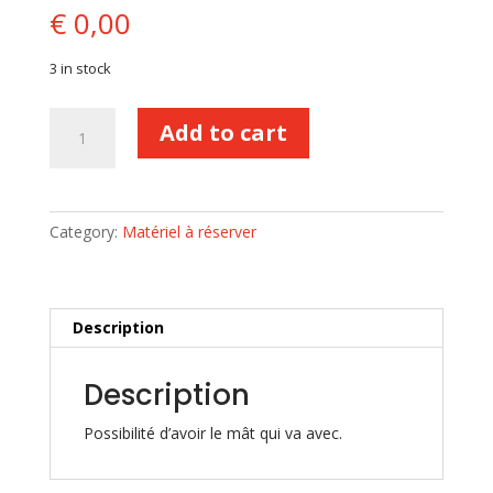
€
0,00
3 in stock
Tout
Add to cart
grand
drapeau
MJS
quantity
Category:
Matériel à réserver
Description
Description
Possibilité d’avoir le mât qui va avec.