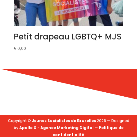
Petit drapeau LGBTQ+ MJS
€
0,00
Copyright ©
Jeunes Socialistes de Bruxelles
2026 — Designed
by
Apollo X - Agence Marketing Digital
—
Politique de
confidentialité