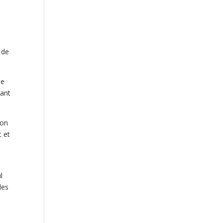
e
 de
ue
nant
ion
t et
l
des