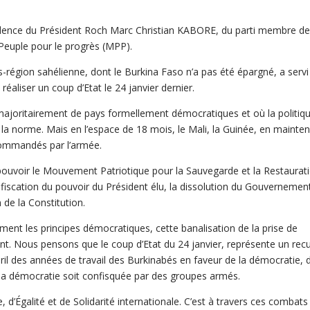
sidence du Président Roch Marc Christian KABORE, du parti membre d
u Peuple pour le progrès (MPP).
s-région sahélienne, dont le Burkina Faso n’a pas été épargné, a servi
réaliser un coup d’Etat le 24 janvier dernier.
majoritairement de pays formellement démocratiques et où la politiq
ue la norme. Mais en l’espace de 18 mois, le Mali, la Guinée, en mainte
 commandés par l’armée.
u pouvoir le Mouvement Patriotique pour la Sauvegarde et la Restaurat
fiscation du pouvoir du Président élu, la dissolution du Gouvernemen
 de la Constitution.
ent les principes démocratiques, cette banalisation de la prise de
. Nous pensons que le coup d’Etat du 24 janvier, représente un recu
il des années de travail des Burkinabés en faveur de la démocratie, 
ue la démocratie soit confisquée par des groupes armés.
, d’Égalité et de Solidarité internationale. C’est à travers ces combats